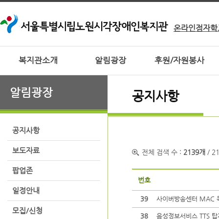
온라인점자학
복지관소개
알림광장
후원/자원봉사
알림광장
공지사항
공지사항
보도자료
전체 검색 수 :
2139개
/ 2
팝업존
번호
일정안내
39
사이버방송센터 MAC 
모집/신청
38
음성정보서비스 TTS 탑