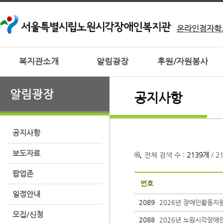
온라인점자학
복지관소개
알림광장
후원/자원봉사
알림광장
공지사항
공지사항
보도자료
전체 검색 수 :
2139개
/ 2
팝업존
번호
일정안내
2089
2026년 장애인활동지
모집/신청
2088
2026년 노원시각장애