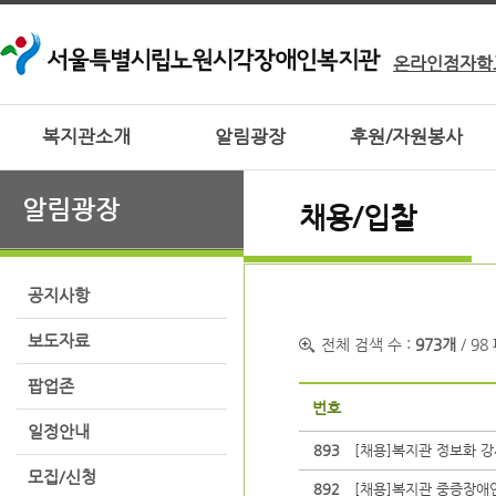
온라인점자학
복지관소개
알림광장
후원/자원봉사
알림광장
채용/입찰
공지사항
보도자료
전체 검색 수 :
973개
/ 98
팝업존
번호
일정안내
893
[채용]복지관 정보화 강사
모집/신청
892
[채용]복지관 중증장애