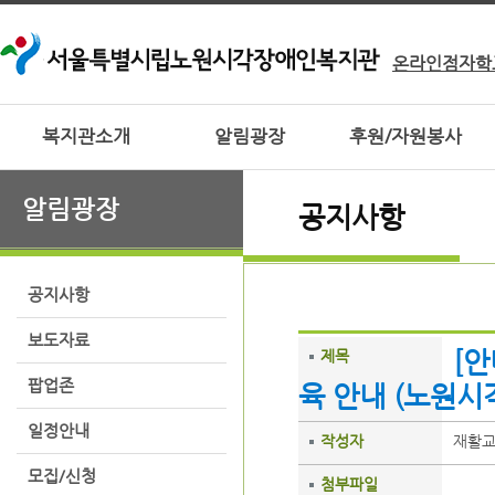
온라인점자학
복지관소개
알림광장
후원/자원봉사
알림광장
공지사항
공지사항
보도자료
[안
제목
팝업존
육 안내 (노원시
일정안내
작성자
재활
모집/신청
첨부파일