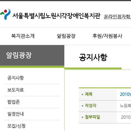
온라인점자학
복지관소개
알림광장
후원/자원봉사
알림광장
공지사항
공지사항
보도자료
제목
201
팝업존
작성자
노원
일정안내
첨부파일
201
모집/신청