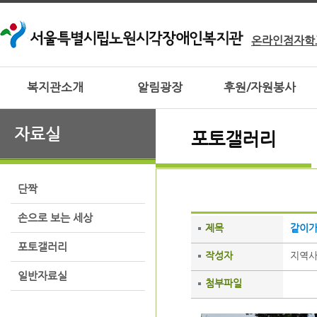
온라인점자학
복지관소개
알림광장
후원/자원봉사
자료실
포토갤러리
단짝
손으로 보는 세상
제목
같이가
포토갤러리
작성자
지역
일반자료실
첨부파일