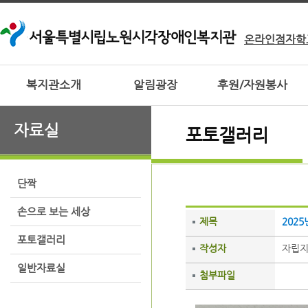
온라인점자학
복지관소개
알림광장
후원/자원봉사
자료실
포토갤러리
단짝
손으로 보는 세상
제목
202
포토갤러리
작성자
자립
일반자료실
첨부파일